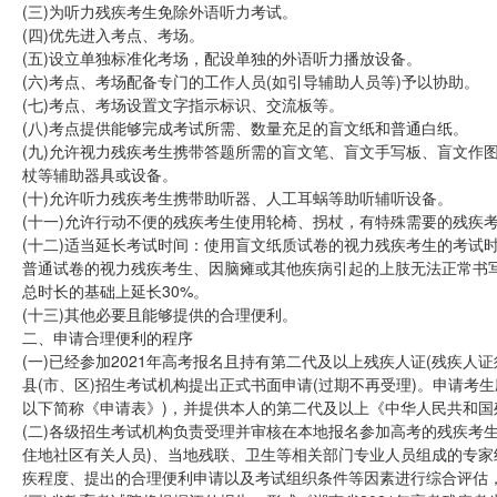
(三)为听力残疾考生免除外语听力考试。
(四)优先进入考点、考场。
(五)设立单独标准化考场，配设单独的外语听力播放设备。
(六)考点、考场配备专门的工作人员(如引导辅助人员等)予以协助。
(七)考点、考场设置文字指示标识、交流板等。
(八)考点提供能够完成考试所需、数量充足的盲文纸和普通白纸。
(九)允许视力残疾考生携带答题所需的盲文笔、盲文手写板、盲文作
杖等辅助器具或设备。
(十)允许听力残疾考生携带助听器、人工耳蜗等助听辅听设备。
(十一)允许行动不便的残疾考生使用轮椅、拐杖，有特殊需要的残疾
(十二)适当延长考试时间：使用盲文纸质试卷的视力残疾考生的考试时
普通试卷的视力残疾考生、因脑瘫或其他疾病引起的上肢无法正常书
总时长的基础上延长30%。
(十三)其他必要且能够提供的合理便利。
二、申请合理便利的程序
(一)已经参加2021年高考报名且持有第二代及以上残疾人证(残疾人
县(市、区)招生考试机构提出正式书面申请(过期不再受理)。申请考生
以下简称《申请表》)，并提供本人的第二代及以上《中华人民共和
(二)各级招生考试机构负责受理并审核在本地报名参加高考的残疾考
住地社区有关人员)、当地残联、卫生等相关部门专业人员组成的专
疾程度、提出的合理便利申请以及考试组织条件等因素进行综合评估