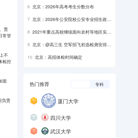
生军检注意事项
6
北京：2026年高考考生分数分布
7
北京：2026年公安院校公安专业招生政治
考察、面试、体检、体能测评须知
、责
8
2021年重点高校继续面向农村等地区实施
日常管
招生专项计划
9
北京：@高三生 空军招飞初选检测安排来
了
上不
10
北京：高招体检时间确定
体检控
加面
热门推荐
本科
专科
厦门大学
组负责
四川大学
武汉大学