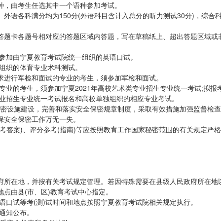
种，由考生任选其中一个语种参加考试。
、外语各科满分均为150分(外语科目含计入总分的听力测试30分)，综合
答题卡各题号相对应的答题区域内答题，写在草稿纸上、超出答题区域或
须参加由宁夏教育考试院统一组织的英语口试。
一组织的体育专业术科测试。
及要求进行军检和面试的专业的考生，须参加军检和面试。
专业的考生，须参加宁夏2021年高校艺术类专业招生专业统一考试;拟报
专业招生专业统一考试报名和高校单独组织的相应专业考试。
保密设施建设，完善和落实安全保密规章制度，采取有效措施加强监督检
保安全保密工作万无一失。
考答案)、评分参考(指南)等应按照教育工作国家秘密范围的有关规定严
府所在地，并按有关考试规定管理。若因特殊需要在县级人民政府所在地
点由县(市、区)教育考试中心指定。
英语口试等考(测)试时间和地点按照宁夏教育考试院相关规定执行。
站通知公布。