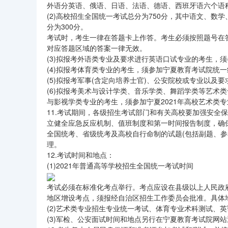
外语分英语、俄语、日语、法语、德语、西班牙语六个语
(2)高校招生全国统一考试总分为750分，其中语文、数学
分为300分。
考试时，考生一律在答题卡上作答。考生必须按照题号在
对应答题区域的答案一律无效。
(3)拟报考外语类专业及要求进行英语口试专业的考生，
(4)拟报考体育类专业的考生，须参加宁夏教育考试院统
(5)拟报考军事(含定向培养士官)、公安院校或专业以
(6)拟报考美术与设计学类、音乐学类、舞蹈学类等艺术类
与影视学类专业的考生，须参加宁夏2021年高校艺术类
11.考试期间，各级招生考试部门和有关高校要加强安全
立健全应急反应机制、值班制度和第一时间报告制度，确
全国统考、省级统考及高校自行命制的试题(包括副题、参
理。
12.考试时间和地点：
(1)2021年普通高等学校招生全国统一考试时间
考试必须在标准化考点举行。考点应设在县级以上人民政
地区增设考点，须报经自治区招生工作委员会批准。具体地
(2)艺术类专业招生专业统一考试、体育专业术科测试、
(3)军检、公安面试时间和地点另行在宁夏教育考试院网