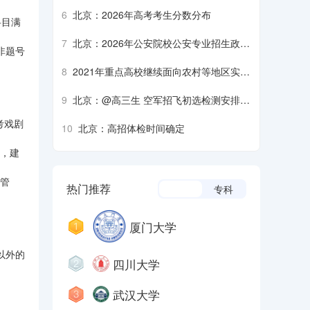
生军检注意事项
6
北京：2026年高考考生分数分布
科目满
7
北京：2026年公安院校公安专业招生政治
非题号
考察、面试、体检、体能测评须知
8
2021年重点高校继续面向农村等地区实施
招生专项计划
9
北京：@高三生 空军招飞初选检测安排来
了
考戏剧
10
北京：高招体检时间确定
查，建
格管
热门推荐
本科
专科
厦门大学
以外的
四川大学
武汉大学