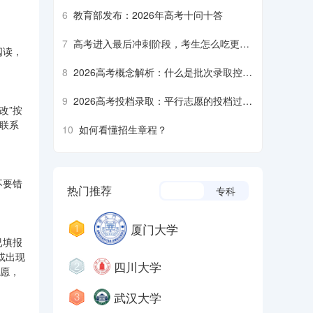
6
教育部发布：2026年高考十问十答
7
高考进入最后冲刺阶段，考生怎么吃更营
阅读，
养、安全？
8
2026高考概念解析：什么是批次录取控制
分数线？什么是平行志愿……
9
2026高考投档录取：平行志愿的投档过程
改”按
是什么样的？什么是降分征集志愿……
联系
10
如何看懂招生章程？
不要错
热门推荐
本科
专科
厦门大学
已填报
或出现
四川大学
志愿，
武汉大学