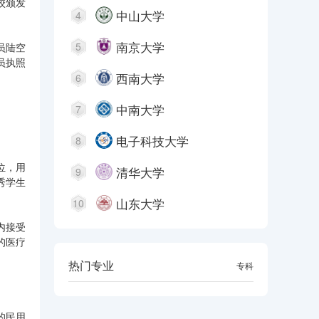
校颁发
中山大学
4
南京大学
5
员陆空
员执照
西南大学
6
中南大学
7
电子科技大学
8
位，用
清华大学
9
秀学生
山东大学
10
内接受
的医疗
热门专业
本科
专科
的民用