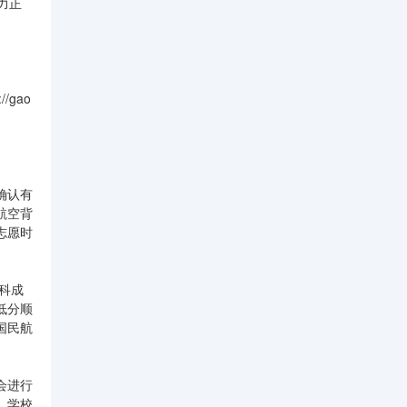
力正
gao
确认有
航空背
志愿时
科成
低分顺
国民航
会进行
，学校