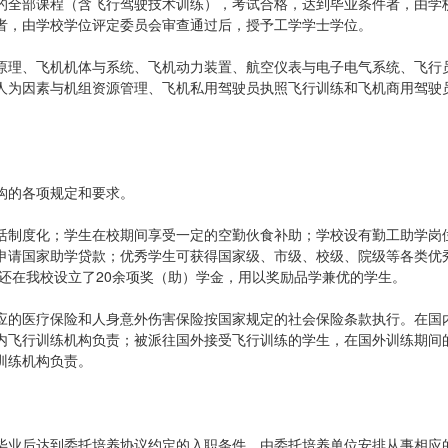
的全部课程（含飞行驾驶技术训练），考试合格，达到毕业条件者，由学
者，由学校学位评定委员会审查通过后，授予工学学士学位。
原理、飞机机体与系统、飞机动力装置、航空仪表与电子电气系统、飞行
人为因素与机组资源管理、飞机私用驾驶员执照飞行训练和飞机商用驾驶
构的各项规定和要求。
活制度化；学生在校期间享受一定的空勤伙食补助；学校设有勤工助学岗
申请国家助学贷款；优秀学生可获得国家级、市级、校级、院级等各类优
还在我校设立了20余项奖（助）学金，用以奖励品学兼优的学生。
应的医疗保险和人身意外伤害保险按国家规定的社会保险条款执行。在国
内飞行训练机构负责；被派往国外接受飞行训练的学生，在国外训练期间
训练机构负责。
毕业后达到委托培养协议约定的入职条件，由委托培养单位安排从事相应