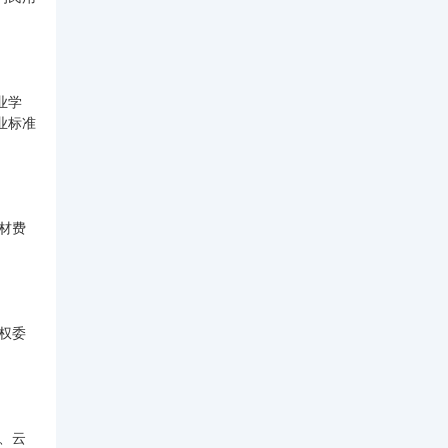
业学
业标准
材费
权委
、云