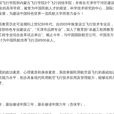
阳飞行学院和内蒙古飞行学院2个飞行训练学院；并将在天津市宁河区建
齐全的高等学府，被誉为中国民航人才的摇篮，科学技术研究的中心，国际
发展，为建设中国特色世界一流民航大学而努力奋斗！
教育历史可追溯到上世纪50年代。自2003年恢复设立飞行技术专业后，
育部特色专业建设点”、“天津市品牌专业”，加入了教育部“卓越工程师教
改革工程专业综合改革试点单位”。截止今年，与中国国际航空公司、中国东
为中国民航培养飞行员6500余人。
需的政治素质、心理素质和身体素质，系统掌握民用航空器飞行的基础知
言能力水平，初步具备现代民用航空飞行技术应用及管理能力，能够在民
才。
年，最短修读年限三年，最长修读年限六年（含休学）。