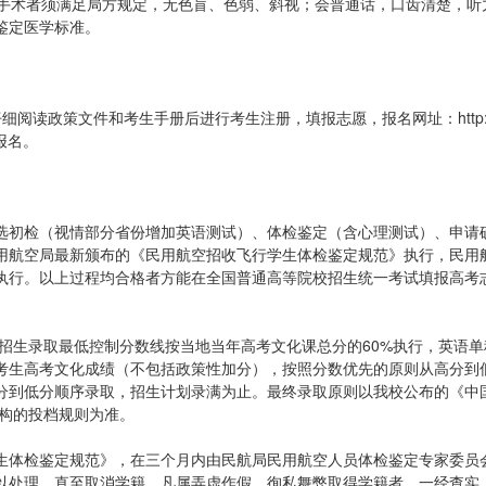
光手术者须满足局方规定，无色盲、色弱、斜视；会普通话，口齿清楚，听
鉴定医学标准。
细阅读政策文件和考生手册后进行考生注册，填报志愿，报名网址：http://
上报名。
选初检（视情部分省份增加英语测试）、体检鉴定（含心理测试）、申请
用航空局最新颁布的《民用航空招收飞行学生体检鉴定规范》执行，民用
执行。以上过程均合格者方能在全国普通高等院校招生统一考试填报高考
业招生录取最低控制分数线按当地当年高考文化课总分的60%执行，英语单
据考生高考文化成绩（不包括政策性加分），按照分数优先的原则从高分到
分到低分顺序录取，招生计划录满为止。最终录取原则以我校公布的《中
机构的投档规则为准。
生体检鉴定规范》，在三个月内由民航局民用航空人员体检鉴定专家委员
以处理，直至取消学籍。凡属弄虚作假、徇私舞弊取得学籍者，一经查实