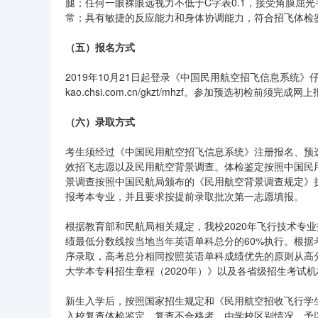
腿；任何一眼裸眼远视力不低于C字表0.1，接受角膜屈
常；具有敏捷的反应能力和身体协调能力，符合招飞体检
（五）报名方式
2019年10月21日起登录《中国民用航空招飞信息系统》仔
kao.chsi.com.cn/gkzt/mhzf。参加预选初检前须完成网
（六）录取方式
考生须经过《中国民用航空招飞信息系统》注册报名、预
效招飞志愿以及民用航空背景调查。体检鉴定按照中国民
景调查按照中国民航局颁布的《民用航空背景调查规定》
报考本专业，并且要求按提前录取批次第一志愿填报。
根据教育部和民航局相关规定，我校2020年飞行技术专
绩最低分数线按当地当年英语单科总分的60%执行。根
序录取，高考总分相同按照英语单科成绩优先的原则从高
大学本专科招生章程（2020年）》以及各省级招生考试
新生入学后，按照国家招生规定和《民用航空招收飞行学
入校复查体检鉴定。复查不合格者，由学校区别情况，予