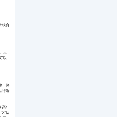
上线合
、天
良好以
律，热
品行端
身高1
“X”型