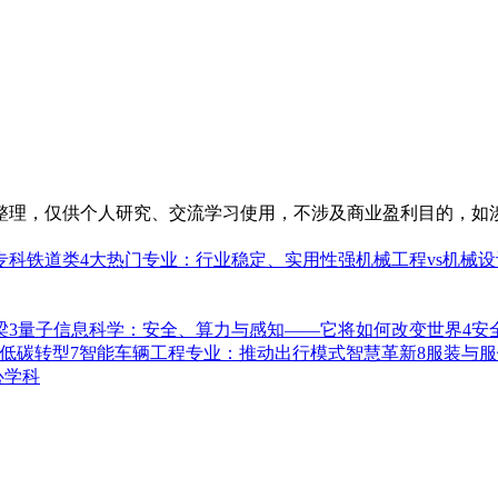
整理，仅供个人研究、交流学习使用，不涉及商业盈利目的，如
专科铁道类4大热门专业：行业稳定、实用性强
机械工程vs机械
梁
3
量子信息科学：安全、算力与感知——它将如何改变世界
4
安
低碳转型
7
智能车辆工程专业：推动出行模式智慧革新
8
服装与服
心学科