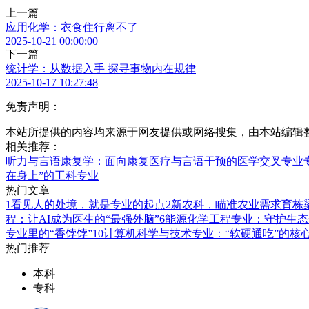
上一篇
应用化学：衣食住行离不了
2025-10-21 00:00:00
下一篇
统计学：从数据入手 探寻事物内在规律
2025-10-17 10:27:48
免责声明：
本站所提供的内容均来源于网友提供或网络搜集，由本站编辑
相关推荐：
听力与言语康复学：面向康复医疗与言语干预的医学交叉专业
在身上”的工科专业
热门文章
1
看见人的处境，就是专业的起点
2
新农科，瞄准农业需求育栋
程：让AI成为医生的“最强外脑”
6
能源化学工程专业：守护生态
专业里的“香饽饽”
10
计算机科学与技术专业：“软硬通吃”的核
热门推荐
本科
专科