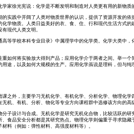
化学家徐光宪说：化学是不断发明和制造对人类更有用的新物质
期的实践中开阔了人类对物质世界的认识，提供了资源开发的依
的化学物质。人类日益美好的衣、食、住、行和现代生活方式的
没有现代人类文明。
普通高等学校本科专业目录》中属理学中的化学类。化学大类中
注重如何将实验放大得到产品；应用化学介于两者之间。举一个
的用途，以及如何大规模的生产。应用化学虽说是理科，但与纯理
础课之外，主要学习无机化学、有机化学、分析化学、物理化学四
在无机、有机、分析、物化等专业方向课程群中选修该方向的高
物分子设计与合成。无机化学是研究无机化合物，比较活跃的研
析、食品安全分析都是其研究热点。物理化学则偏重于寻求隐藏
子材料（例如：弹性材料、高强度材料等）。