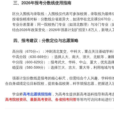
三、2026年报考分数线使用指南
区分入围线与录取线：入围线仅代表可参加校测，录取线为最终综合
按省份精准对标：分数线分省差异大，如清华在北京裸分670分，河
专业分差显著：同一院校热门专业（如清北数理）与冷门专业（如哲
结合2026年政策变化：2026年强基计划扩招至1.8万人，新增
四、报考建议：分数定位与志愿策略
高分段（670分+）：冲刺清北复交、中科大，重点关注基础学科
中高分段（630-669分）：选择人大、南大、浙大、北航等，兼
中分段（600-629分）：报考武大、华科、中山、厦大，优先选
稳妥段（580-599分）：选择兰大、吉大、重大等，利用地域与
强基计划分数线是报考的核心标尺，但需结合个人兴趣、学科特长与职
合自身成绩定位目标院校，提前备战校测，科学填报志愿，把握进入
学业桥
高考志愿填报指南
，为高考生提供新高考选科指导和高考志
高考院校资讯
、
最新高考资讯
、
各省招考问答
等等均可访问本站进行