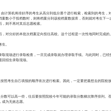
中。由计算机将排好序的考生从高分到低分逐个进行检索，检索到的考生，
档案数小于投档数时，则将档案分到该校档案数据库，否则就对考生下一
后，则不再对其后志愿检索。
后，对分好的本批次档案定向投往高校。这个过程是一次性地同时完成的
考生。
录取现场进行录取检查，一旦完成录取就办理录取手续。与此同时，已经
退回招生录取现场。
是按照考生自己填报的顺序依次进行检索。因此，一定要把最想去的院校
取分数可以高一些，往后要按照院校今年可能的录取分数梯次降序排列。
，成为无效志愿。