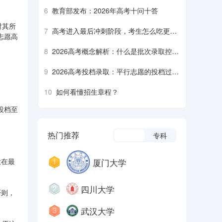
6
教育部发布：2026年高考十问十答
对其所
7
高考进入最后冲刺阶段，考生怎么吃更营
志愿高
养、安全？
8
2026高考概念解析：什么是批次录取控制
分数线？什么是平行志愿……
。
9
2026高考投档录取：平行志愿的投档过程
是什么样的？什么是降分征集志愿……
10
如何看懂招生章程？
投档至
热门推荐
本科
专科
厦门大学
放在最
四川大学
否则，
武汉大学