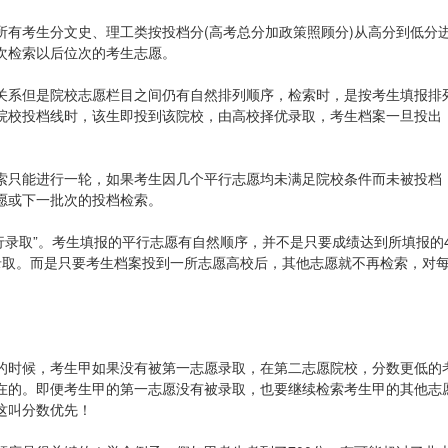
所有考生分文史、理工类按投档分(高考总分加政策照顾分)从高分到低分
次检索以后位次的考生志愿。
关系但是院校志愿栏目之间仍有自然排列顺序，检索时，是按考生填报排
院校投档线时，该生即投到该院校，由高校择优录取，考生档案一旦投出
索只能进行一轮，如果考生因几个平行志愿均未满足院校条件而未被投档
愿或下一批次的投档检索。
平行录取”。考生填报的平行志愿有自然顺序，并不是只要成绩达到所填报的
录取。而是只要考生档案投到一所志愿高校后，其他志愿就不再检索，对
的时候，考生甲如果没有被第一志愿录取，在第二志愿院校，分数更低的
在的。即便考生甲的第一志愿没有被录取，也要继续检索考生甲的其他志
这叫分数优先！