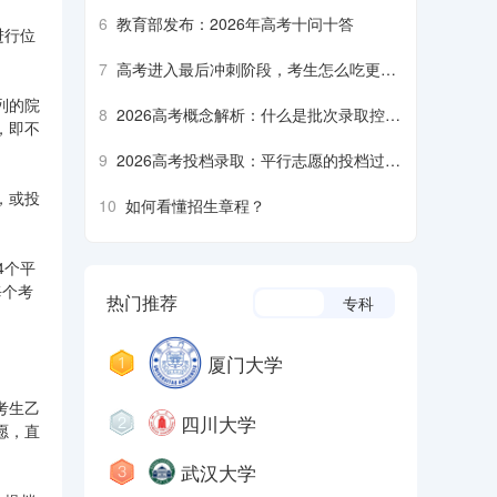
6
教育部发布：2026年高考十问十答
进行位
7
高考进入最后冲刺阶段，考生怎么吃更营
养、安全？
列的院
8
2026高考概念解析：什么是批次录取控制
，即不
分数线？什么是平行志愿……
9
2026高考投档录取：平行志愿的投档过程
是什么样的？什么是降分征集志愿……
，或投
10
如何看懂招生章程？
4个平
每个考
热门推荐
本科
专科
厦门大学
考生乙
四川大学
愿，直
武汉大学