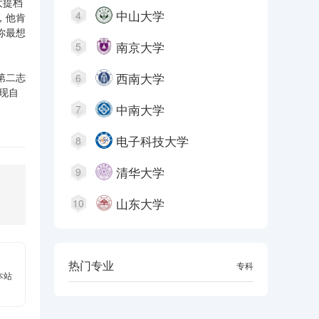
大提档
中山大学
4
，他肯
你最想
南京大学
5
西南大学
第二志
6
现自
中南大学
7
电子科技大学
8
清华大学
9
山东大学
10
热门专业
本科
专科
本站